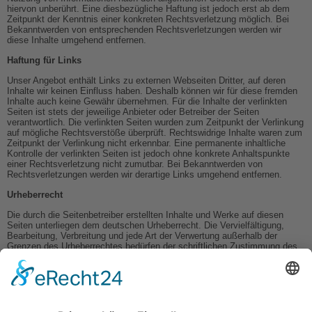
hiervon unberührt. Eine diesbezügliche Haftung ist jedoch erst ab dem
Zeitpunkt der Kenntnis einer konkreten Rechtsverletzung möglich. Bei
Bekanntwerden von entsprechenden Rechtsverletzungen werden wir
diese Inhalte umgehend entfernen.
Haftung für Links
Unser Angebot enthält Links zu externen Webseiten Dritter, auf deren
Inhalte wir keinen Einfluss haben. Deshalb können wir für diese fremden
Inhalte auch keine Gewähr übernehmen. Für die Inhalte der verlinkten
Seiten ist stets der jeweilige Anbieter oder Betreiber der Seiten
verantwortlich. Die verlinkten Seiten wurden zum Zeitpunkt der Verlinkung
auf mögliche Rechtsverstöße überprüft. Rechtswidrige Inhalte waren zum
Zeitpunkt der Verlinkung nicht erkennbar. Eine permanente inhaltliche
Kontrolle der verlinkten Seiten ist jedoch ohne konkrete Anhaltspunkte
einer Rechtsverletzung nicht zumutbar. Bei Bekanntwerden von
Rechtsverletzungen werden wir derartige Links umgehend entfernen.
Urheberrecht
Die durch die Seitenbetreiber erstellten Inhalte und Werke auf diesen
Seiten unterliegen dem deutschen Urheberrecht. Die Vervielfältigung,
Bearbeitung, Verbreitung und jede Art der Verwertung außerhalb der
Grenzen des Urheberrechtes bedürfen der schriftlichen Zustimmung des
jeweiligen Autors bzw. Erstellers. Downloads und Kopien dieser Seite sind
nur für den privaten, nicht kommerziellen Gebrauch gestattet. Soweit die
Inhalte auf dieser Seite nicht vom Betreiber erstellt wurden, werden die
Urheberrechte Dritter beachtet. Insbesondere werden Inhalte Dritter als
solche gekennzeichnet. Sollten Sie trotzdem auf eine
Urheberrechtsverletzung aufmerksam werden, bitten wir um einen