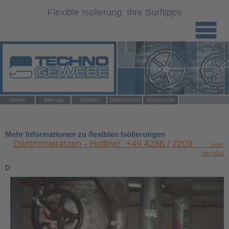
Flexible Isolierung: Ihre Surftipps
Navigation
Home
Sitemap
Kontakt
Datenschutz
Impressum
überspringen
Mehr Informationen zu flexiblen Isolierungen
Dämmmatratzen - Hotline! +49 4286 / 2209
.... oder
per Mail
D